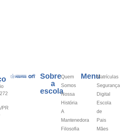
Sobre
Menu
Quem
Matrículas
ço
a
Somos
Segurança
io
escola
 272
Nossa
Digital
História
Escola
a/PR
A
de
0
Mantenedora
Pais
Filosofia
Mães