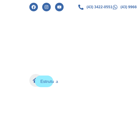
(43) 3422-0551
(43) 996
Cozinha
Estrutura