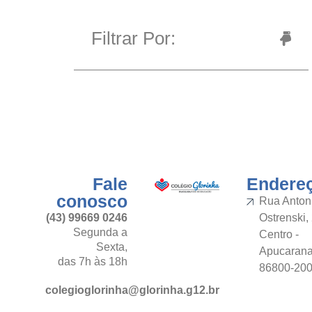
Filtrar Por:
Fale
Endere
conosco
Rua Anton
(43) 99669 0246
Ostrenski,
Segunda a
Centro -
Sexta,
Apucaran
das 7h às 18h
86800-20
colegioglorinha@glorinha.g12.br