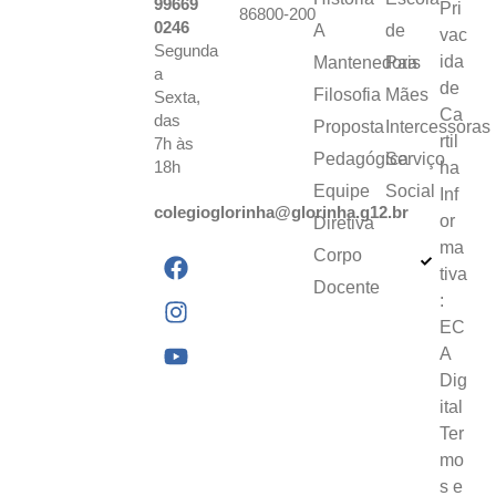
99669
Pri
86800-200
0246
A
de
vac
Segunda
ida
Mantenedora
Pais
a
de
Filosofia
Mães
Sexta,
Ca
das
Proposta
Intercessoras
rtil
7h às
Pedagógica
Serviço
18h
ha
Equipe
Social
Inf
colegioglorinha@glorinha.g12.br
or
Diretiva
ma
Corpo
tiva
Docente
:
EC
A
Dig
ital
Ter
mo
s e