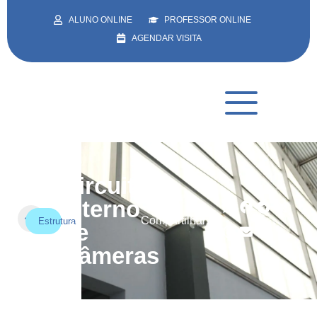
ALUNO ONLINE
PROFESSOR ONLINE
AGENDAR VISITA
Circuito
Interno
Compartilhar:
Estrutura
de
Câmeras