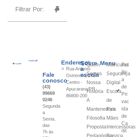
Filtrar Por:
Endereço
Sobre
Menu
Quem
Matrículas
Pol
a
Rua Antonio
ític
Somos
Segurança
Fale
escola
Ostrenski, 272
a
conosco
Centro -
Nossa
Digital
(43)
de
Apucarana/PR
História
Escola
99669
Pri
86800-200
0246
A
de
vac
Segunda
ida
Mantenedora
Pais
a
de
Filosofia
Mães
Sexta,
Ca
das
Proposta
Intercessoras
rtil
7h às
Pedagógica
Serviço