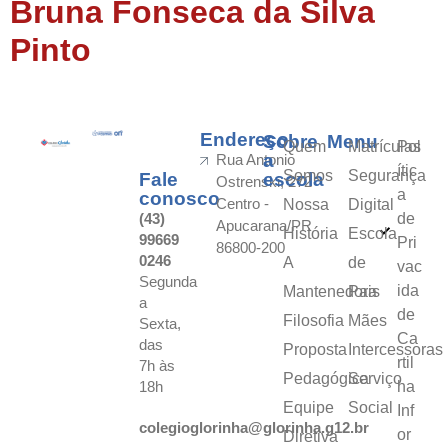
Bruna Fonseca da Silva
Pinto
Endereço
Sobre
Menu
Quem
Matrículas
Pol
a
Rua Antonio
ític
Somos
Segurança
Fale
escola
Ostrenski, 272
a
conosco
Centro -
Nossa
Digital
(43)
de
Apucarana/PR
História
Escola
99669
Pri
86800-200
0246
A
de
vac
Segunda
ida
Mantenedora
Pais
a
de
Filosofia
Mães
Sexta,
Ca
das
Proposta
Intercessoras
rtil
7h às
Pedagógica
Serviço
18h
ha
Equipe
Social
Inf
colegioglorinha@glorinha.g12.br
or
Diretiva