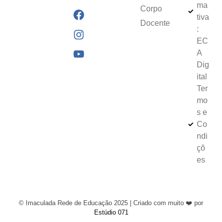
ma
Corpo
tiva
Docente
:
EC
A
Dig
ital
Ter
mo
s e
Co
ndi
çõ
es
© Imaculada Rede de Educação 2025 | Criado com muito ❤️ por
Estúdio 071