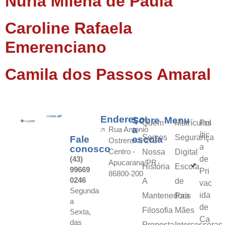
Nuria Milena de Paula
Caroline Rafaela
Emerenciano
Camila dos Passos Amaral
Endereço
Sobre
Menu
Quem
Matrículas
Pol
a
Rua Antonio
ític
Somos
Segurança
Fale
escola
Ostrenski, 272
a
conosco
Centro -
Nossa
Digital
(43)
de
Apucarana/PR
História
Escola
99669
Pri
86800-200
0246
A
de
vac
Segunda
ida
Mantenedora
Pais
a
de
Filosofia
Mães
Sexta,
Ca
das
Proposta
Intercessoras