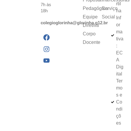
rtil
7h às
Pedagógica
Serviço
18h
ha
Equipe
Social
Inf
colegioglorinha@glorinha.g12.br
or
Diretiva
ma
Corpo
tiva
Docente
:
EC
A
Dig
ital
Ter
mo
s e
Co
ndi
çõ
es