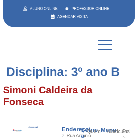
ALUNO ONLINE
PROFESSOR ONLINE
AGENDAR VISITA
Disciplina:
3º ano B
Simoni Caldeira da
Fonseca
Endereço
Sobre
Menu
Quem
Matrículas
Pol
a
Rua Antonio