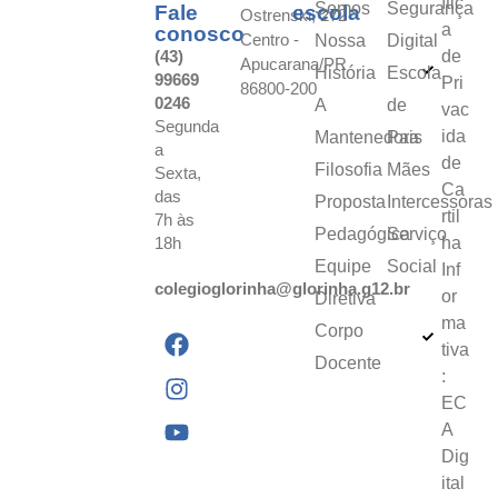
ític
Somos
Segurança
Fale
escola
Ostrenski, 272
a
conosco
Centro -
Nossa
Digital
(43)
de
Apucarana/PR
História
Escola
99669
Pri
86800-200
0246
A
de
vac
Segunda
ida
Mantenedora
Pais
a
de
Filosofia
Mães
Sexta,
Ca
das
Proposta
Intercessoras
rtil
7h às
Pedagógica
Serviço
18h
ha
Equipe
Social
Inf
colegioglorinha@glorinha.g12.br
or
Diretiva
ma
Corpo
tiva
Docente
:
EC
A
Dig
ital