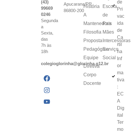
(43)
de
Apucarana/PR
História
Escola
99669
Pri
86800-200
0246
A
de
vac
Segunda
ida
Mantenedora
Pais
a
de
Filosofia
Mães
Sexta,
Ca
das
Proposta
Intercessoras
rtil
7h às
Pedagógica
Serviço
18h
ha
Equipe
Social
Inf
colegioglorinha@glorinha.g12.br
or
Diretiva
ma
Corpo
tiva
Docente
:
EC
A
Dig
ital
Ter
mo