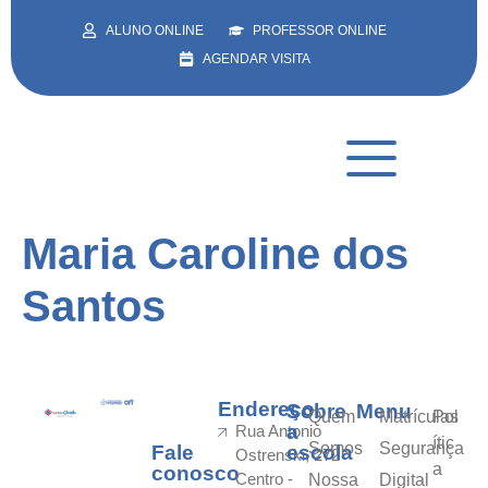
ALUNO ONLINE
PROFESSOR ONLINE
AGENDAR VISITA
Maria Caroline dos
Santos
Endereço
Sobre
Menu
Quem
Matrículas
Pol
a
Rua Antonio
ític
Somos
Segurança
Fale
escola
Ostrenski, 272
a
conosco
Centro -
Nossa
Digital